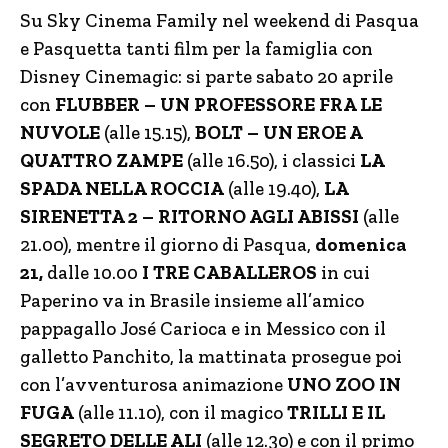
Su Sky Cinema Family nel weekend di Pasqua
e Pasquetta tanti film per la famiglia con
Disney Cinemagic: si parte sabato 20 aprile
con
FLUBBER – UN PROFESSORE FRA LE
NUVOLE
(alle 15.15),
BOLT – UN EROE A
QUATTRO ZAMPE
(alle 16.50),
i classici
LA
SPADA NELLA ROCCIA
(alle 19.40),
LA
SIRENETTA 2 – RITORNO AGLI ABISSI
(alle
21.00), mentre il giorno di Pasqua,
domenica
21,
dalle 10.00
I TRE CABALLEROS
in cui
Paperino va in Brasile insieme all’amico
pappagallo José Carioca e in Messico con il
galletto Panchito, la mattinata prosegue poi
con l’avventurosa animazione
UNO ZOO IN
FUGA
(alle 11.10), con il magico
TRILLI E IL
SEGRETO DELLE ALI
(alle 12.30) e con il primo