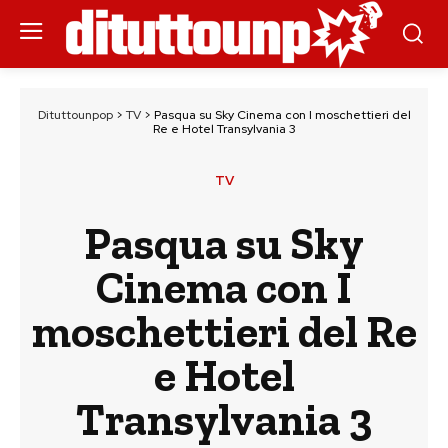
Dituttounpop
>
TV
>
Pasqua su Sky Cinema con I moschettieri del
Re e Hotel Transylvania 3
TV
Pasqua su Sky
Cinema con I
moschettieri del Re
e Hotel
Transylvania 3