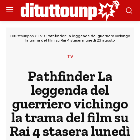
Dituttounpop
>
TV
>
Pathfinder La leggenda del guerriero vichingo
la trama del film su Rai 4 stasera lunedì 23 agosto
TV
Pathfinder La
leggenda del
guerriero vichingo
la trama del film su
Rai 4 stasera lunedì