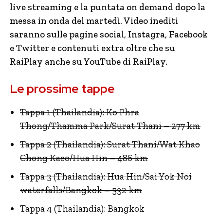
live streaming e la puntata on demand dopo la
messa in onda del martedì. Video inediti
saranno sulle pagine social, Instagra, Facebook
e Twitter e contenuti extra oltre che su
RaiPlay anche su YouTube di RaiPlay.
Le prossime tappe
Tappa 1 (Thailandia): Ko Phra
Thong/Thamma Park/Surat Thani – 277 km
Tappa 2 (Thailandia): Surat Thani/Wat Khao
Chong Kaeo/Hua Hin – 486 km
Tappa 3 (Thailandia): Hua Hin/Sai Yok Noi
waterfalls/Bangkok – 532 km
Tappa 4 (Thailandia): Bangkok