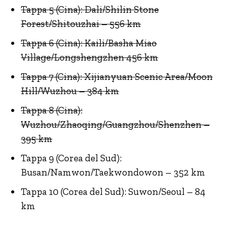
Tappa 5 (Cina): Dali/Shilin Stone
Forest/Shitouzhai – 556 km
Tappa 6 (Cina): Kaili/Basha Miao
Village/Longshengzhen 456 km
Tappa 7 (Cina): Xijianyuan Scenic Area/Moon
Hill/Wuzhou – 384 km
Tappa 8 (Cina):
Wuzhou/Zhaoqing/Guangzhou/
Shenzhen –
395 km
Tappa 9 (Corea del Sud):
Busan/Namwon/Taekwondowon – 352 km
Tappa 10 (Corea del Sud): Suwon/Seoul – 84
km