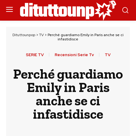
Dituttounpop
>
TV
>
Perché guardiamo Emily in Paris anche se ci
infastidisce
SERIE TV
Recensioni Serie Tv
TV
Perché guardiamo
Emily in Paris
anche se ci
infastidisce