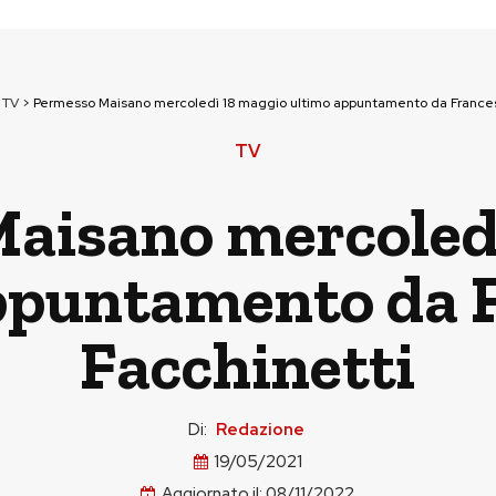
>
TV
>
Permesso Maisano mercoledì 18 maggio ultimo appuntamento da Frances
TV
aisano mercoled
ppuntamento da 
Facchinetti
Di:
Redazione
19/05/2021
Aggiornato il:
08/11/2022