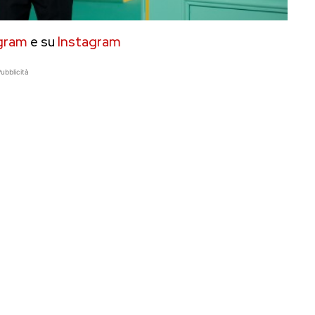
gram
e su
Instagram
ubblicità