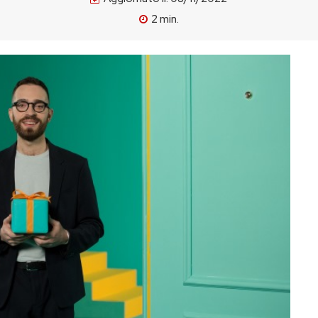
2
min.