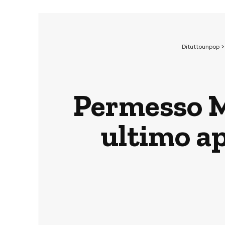
Dituttounpop
Permesso M
ultimo a