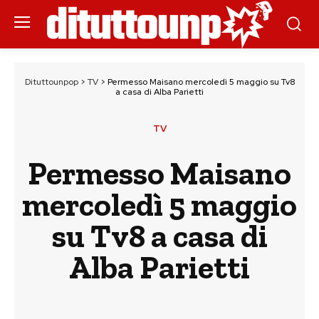
Dituttounpop
>
TV
>
Permesso Maisano mercoledì 5 maggio su Tv8
a casa di Alba Parietti
TV
Permesso Maisano
mercoledì 5 maggio
su Tv8 a casa di
Alba Parietti