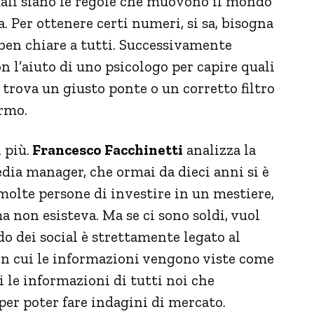
uali siano le regole che muovono il mondo
nia. Per ottenere certi numeri, si sa, bisogna
 ben chiare a tutti. Successivamente
 l’aiuto di uno psicologo per capire quali
 trova un giusto ponte o un corretto filtro
ermo.
 più.
Francesco Facchinetti
analizza la
edia manager, che ormai da dieci anni si è
olte persone di investire in un mestiere,
 non esisteva. Ma se ci sono soldi, vuol
do dei social è strettamente legato al
in cui le informazioni vengono viste come
i le informazioni di tutti noi che
per poter fare indagini di mercato.