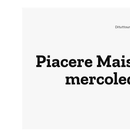
Dituttou
Piacere Mais
mercoled