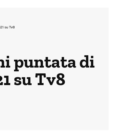
21 su Tv8
ni puntata di
21 su Tv8