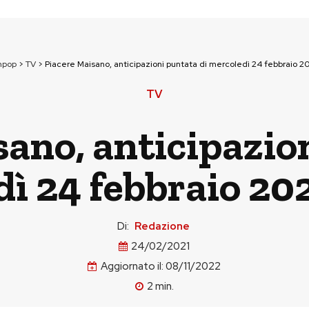
npop
>
TV
>
Piacere Maisano, anticipazioni puntata di mercoledì 24 febbraio 20
TV
ano, anticipazio
ì 24 febbraio 20
Di:
Redazione
24/02/2021
Aggiornato il:
08/11/2022
2
min.