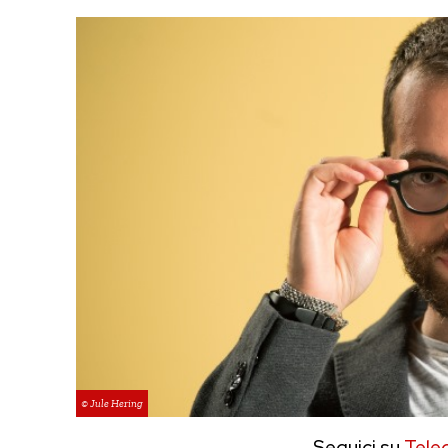
© Jule Hering
Seguici su
Tele