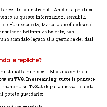
teressate ai nostri dati. Anche la politica
mento su queste informazioni sensibili.
in cyber security, Marco approfondisce il
 consulenza britannica balzata, suo
 uno scandalo legato alla gestione dei dati
ndo le repliche?
a di stanotte di Piacere Maisano andrà in
6:45 su TV8
.
In streaming
: tutte le puntate
 streaming su
Tv8.it
dopo la messa in onda.
cui potete guardarle:
icca qui per guardarla;