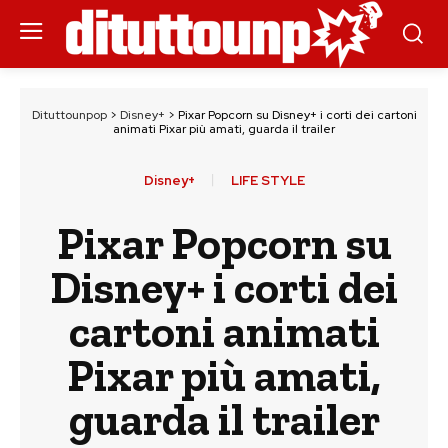
Dituttounpop
>
Disney+
>
Pixar Popcorn su Disney+ i corti dei cartoni
animati Pixar più amati, guarda il trailer
Disney+
LIFE STYLE
Pixar Popcorn su
Disney+ i corti dei
cartoni animati
Pixar più amati,
guarda il trailer