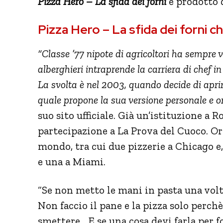
Pizza Hero – La sfida dei forni
è prodotto 
Pizza Hero – La sfida dei forni c
“Classe ’77 nipote di agricoltori ha sempre vo
alberghieri intraprende la carriera di chef in
La svolta è nel 2003, quando decide di aprir
quale propone la sua versione personale e or
suo sito ufficiale. Già un’istituzione a 
partecipazione a La Prova del Cuoco. Ora
mondo, tra cui due pizzerie a Chicago e
e una a Miami.
“Se non metto le mani in pasta una volt
Non faccio il pane e la pizza solo perchè 
smettere… E se una cosa devi farla per fo