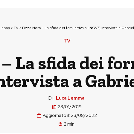
ounpop
>
TV
>
Pizza Hero – La sfida dei forni arriva su NOVE, intervista a Gabrie
TV
– La sfida dei for
tervista a Gabri
Di:
Luca Lemma
28/01/2019
Aggiornato il:
23/08/2022
2
min.