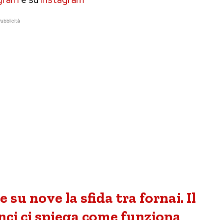
ubblicità
 su nove la sfida tra fornai. Il
nci ci spiega come funziona