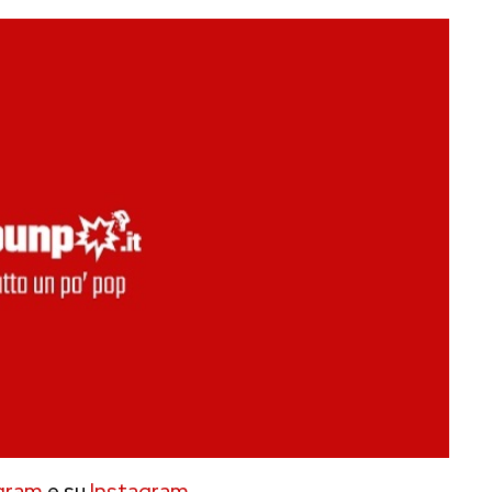
gram
e su
Instagram