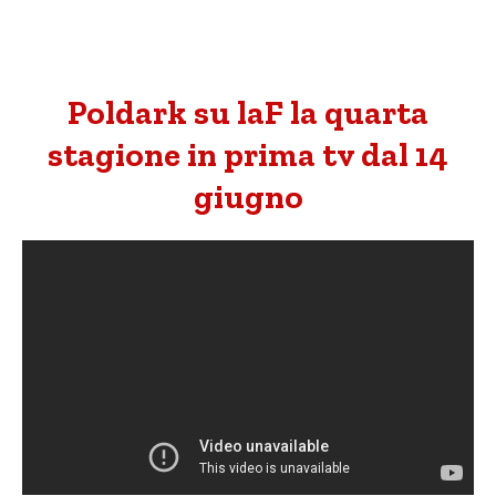
Poldark su laF la quarta
stagione in prima tv dal 14
giugno