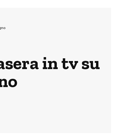
ugno
asera in tv su
gno