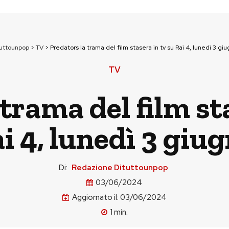
tuttounpop
>
TV
>
Predators la trama del film stasera in tv su Rai 4, lunedì 3 gi
TV
trama del film st
i 4, lunedì 3 giu
Di:
Redazione Dituttounpop
03/06/2024
Aggiornato il:
03/06/2024
1
min.