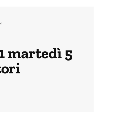
ri
1 martedì 5
tori