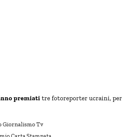
anno premiati
tre fotoreporter ucraini, per
io Giornalismo Tv
remio Carta Stampata