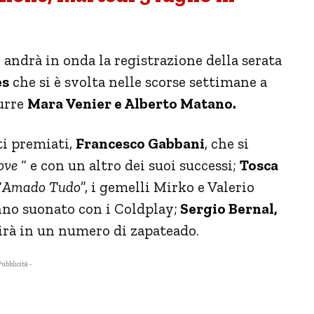
1 andrà in onda la registrazione della serata
es
che si è svolta nelle scorse settimane a
urre
Mara Venier e Alberto Matano.
sti premiati,
Francesco Gabbani
, che si
ove
“ e con un altro dei suoi successi;
Tosca
“
Amado Tudo
”, i gemelli Mirko e Valerio
anno suonato con i Coldplay;
Sergio Bernal,
birà in un numero di zapateado.
Pubblicità -