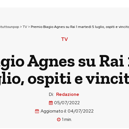
ituttounpop
>
TV
>
Premio Biagio Agnes su Rai 1 martedì 5 luglio, ospiti e vincito
TV
gio Agnes su Rai 
lio, ospiti e vinci
Di:
Redazione
05/07/2022
Aggiornato il:
04/07/2022
1
min.