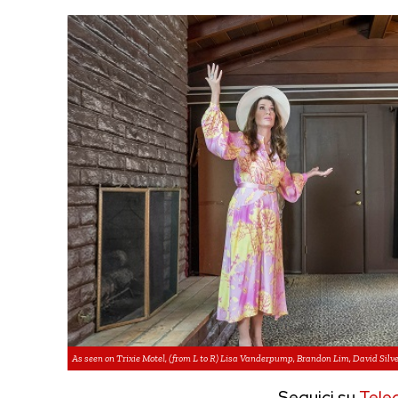
As seen on Trixie Motel, (from L to R) Lisa Vanderpump, Brandon Lim, David Silve
Seguici su
Tele