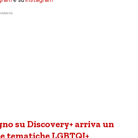
ubblicità
gno su Discovery+ arriva un
lle tematiche LGBTQI+