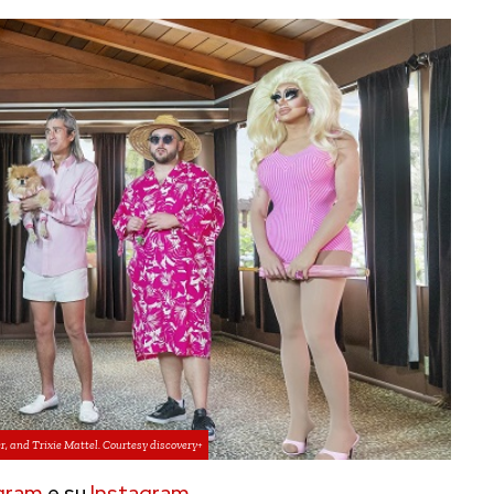
r, and Trixie Mattel. Courtesy discovery+
gram
e su
Instagram