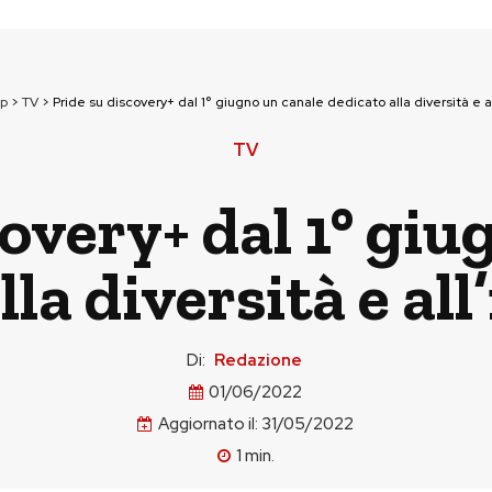
op
>
TV
>
Pride su discovery+ dal 1° giugno un canale dedicato alla diversità e a
TV
covery+ dal 1° giu
lla diversità e all
Di:
Redazione
01/06/2022
Aggiornato il:
31/05/2022
1
min.