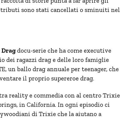
raccolta di storie punta a far aprire gli
tributi sono stati cancellati o sminuiti nel
n Drag
docu-serie che ha come executive
o dei ragazzi drag e delle loro famiglie
, un ballo drag annuale per teenager, che
iventare il proprio supereroe drag.
 tra reality e commedia con al centro Trixie
rings, in California. In ogni episodio ci
lywoodiani di Trixie che la aiutano a