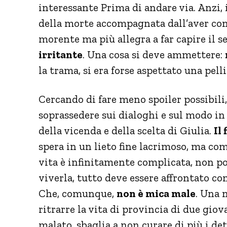
interessante Prima di andare via. Anzi, 
della morte accompagnata dall’aver con
morente ma più allegra a far capire il se
irritante
. Una cosa si deve ammettere:
la trama, si era forse aspettato una pel
Cercando di fare meno spoiler possibili, 
soprassedere sui dialoghi e sul modo in
della vicenda e della scelta di Giulia.
Il
spera in un lieto fine lacrimoso, ma com
vita è infinitamente complicata, non po
viverla, tutto deve essere affrontato co
Che, comunque,
non è mica male
. Una 
ritrarre la vita di provincia di due giova
malato, sbaglia a non curare di più i de