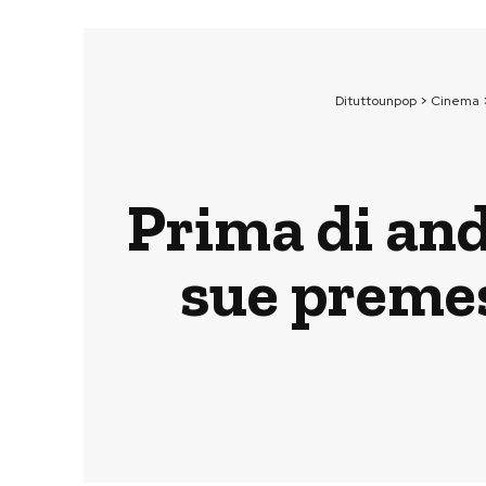
Dituttounpop
>
Cinema
Prima di anda
sue premes