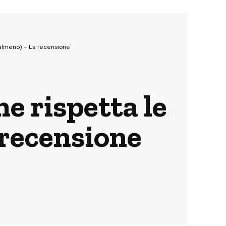
(almeno) – La recensione
he rispetta le
 recensione