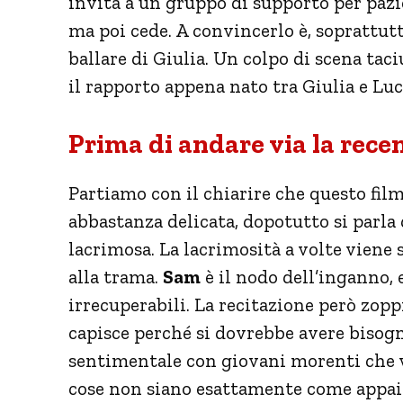
invita a un gruppo di supporto per pazi
ma poi cede. A convincerlo è, soprattutto
ballare di Giulia. Un colpo di scena tac
il rapporto appena nato tra Giulia e Luc
Prima di andare via la rece
Partiamo con il chiarire che questo fi
abbastanza delicata, dopotutto si parla
lacrimosa. La lacrimosità a volte viene s
alla trama.
Sam
è il nodo dell’inganno,
irrecuperabili. La recitazione però zoppi
capisce perché si dovrebbe avere biso
sentimentale con giovani morenti che vi
cose non siano esattamente come appai