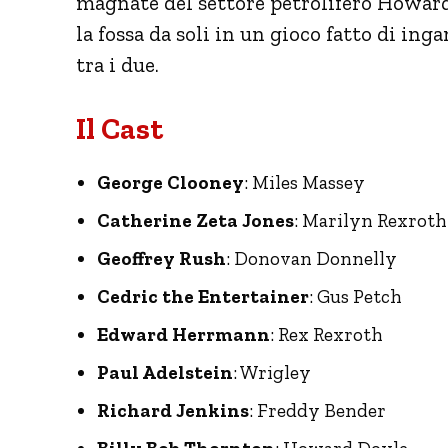
magnate del settore petrolifero Howar
la fossa da soli in un gioco fatto di in
tra i due.
Il Cast
George Clooney
: Miles Massey
Catherine Zeta Jones
: Marilyn Rexroth
Geoffrey Rush
: Donovan Donnelly
Cedric the Entertainer
: Gus Petch
Edward Herrmann
: Rex Rexroth
Paul Adelstein
: Wrigley
Richard Jenkins
: Freddy Bender