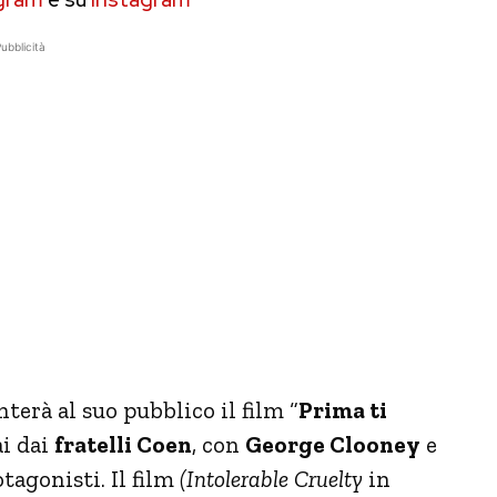
ubblicità
terà al suo pubblico il film “
Prima ti
ai dai
fratelli Coen
, con
George Clooney
e
tagonisti. Il film
(Intolerable Cruelty
in