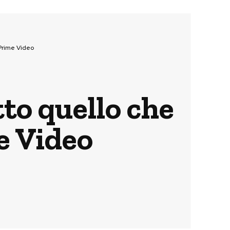
 Prime Video
tto quello che
e Video