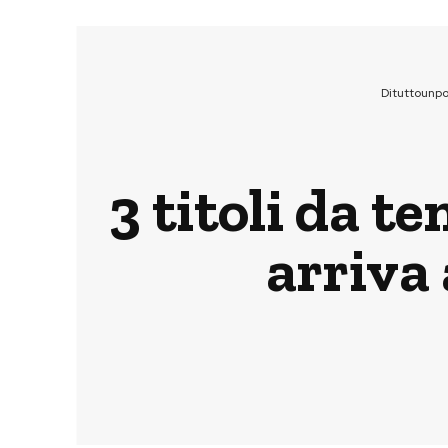
Dituttounp
3 titoli da t
arriva