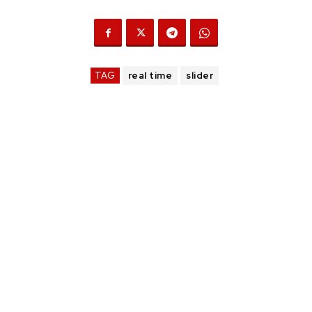
TAG
real time
slider