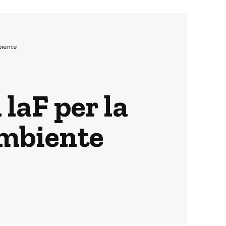
biente
laF per la
ambiente