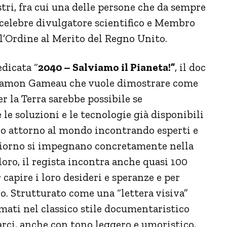
stri, fra cui una delle persone che da sempre
 celebre divulgatore scientifico e Membro
l’Ordine al Merito del Regno Unito.
dicata “
2040 – Salviamo il Pianeta!”
, il doc
 Damon Gameau che vuole dimostrare come
r la Terra sarebbe possibile se
e soluzioni e le tecnologie già disponibili
o attorno al mondo incontrando esperti e
 giorno si impegnano concretamente nella
loro, il regista incontra anche quasi 100
 capire i loro desideri e speranze e per
ro. Strutturato come una “lettera visiva”
ilmati nel classico stile documentaristico
arci, anche con tono leggero e umoristico,