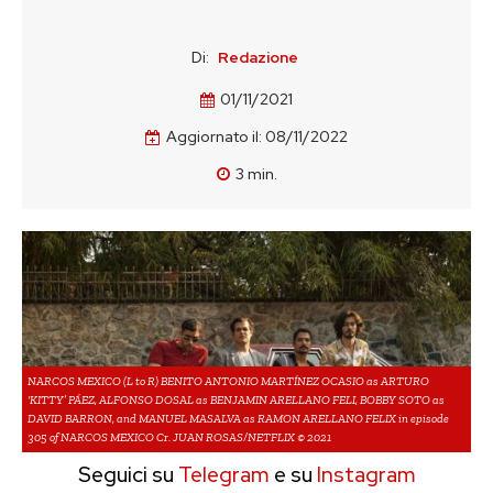
Di:
Redazione
01/11/2021
Aggiornato il:
08/11/2022
3
min.
NARCOS MEXICO (L to R) BENITO ANTONIO MARTÍNEZ OCASIO as ARTURO
‘KITTY’ PÁEZ, ALFONSO DOSAL as BENJAMIN ARELLANO FELI, BOBBY SOTO as
DAVID BARRON, and MANUEL MASALVA as RAMON ARELLANO FELIX in episode
305 of NARCOS MEXICO Cr. JUAN ROSAS/NETFLIX © 2021
Seguici su
Telegram
e su
Instagram