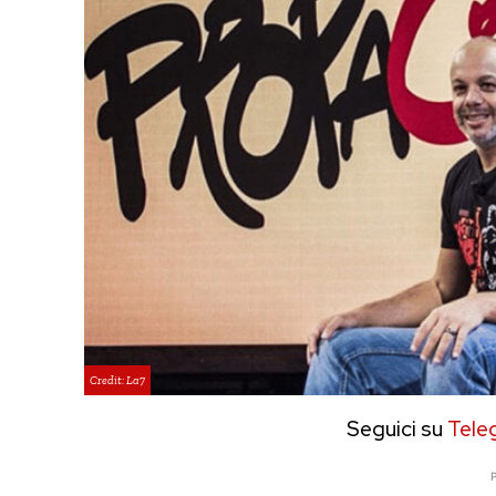
Credit: La7
Seguici su
Tele
P