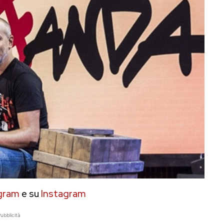
gram
e su
Instagram
ubblicità