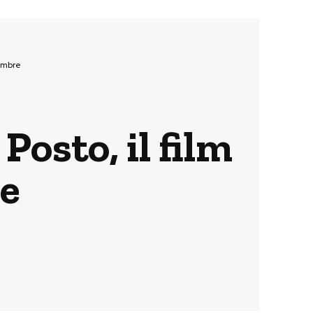
tembre
Posto, il film
re