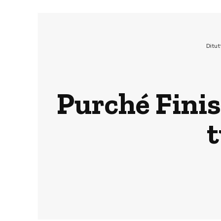
Ditu
Purché Finisc
t