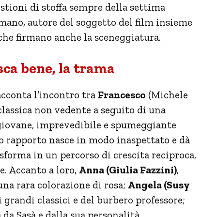
tioni di stoffa sempre della settima
omano, autore del soggetto del film insieme
che firmano anche la sceneggiatura.
sca bene, la trama
acconta l’incontro tra
Francesco
(Michele
classica non vedente a seguito di una
giovane, imprevedibile e spumeggiante
ro rapporto nasce in modo inaspettato e dà
sforma in un percorso di crescita reciproca,
te. Accanto a loro,
Anna (Giulia Fazzini)
,
una rara colorazione di rosa;
Angela (Susy
 grandi classici e del burbero professore;
 da Sasà e dalla sua personalità