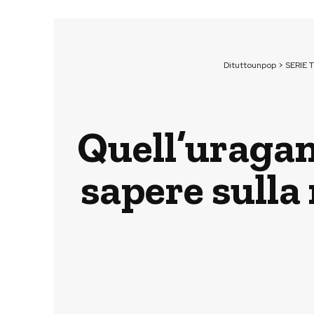
Dituttounpop
>
SERIE 
Quell’uragano
sapere sulla