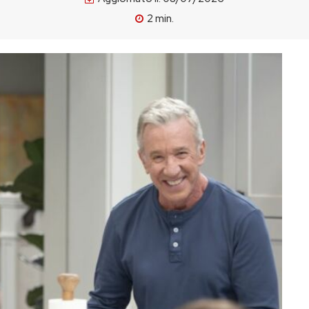
2
min.