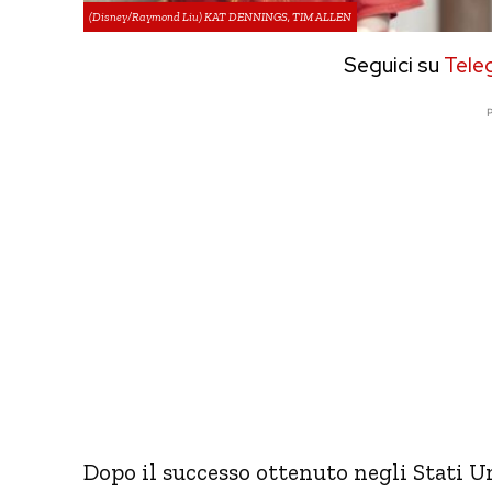
(Disney/Raymond Liu) KAT DENNINGS, TIM ALLEN
Seguici su
Tele
P
Dopo il successo ottenuto negli Stati Un