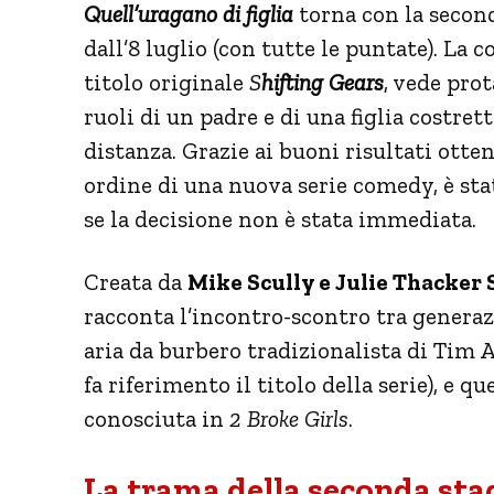
Quell’uragano di figlia
torna con la second
dall’8 luglio (con tutte le puntate). La 
titolo originale
S
hifting Gears
, vede pro
ruoli di un padre e di una figlia costret
distanza. Grazie ai buoni risultati ott
ordine di una nuova serie comedy, è sta
se la decisione non è stata immediata.
Creata da
Mike Scully e Julie Thacker 
racconta l’incontro-scontro tra generaz
aria da burbero tradizionalista di Tim A
fa riferimento il titolo della serie), e 
conosciuta in
2 Broke Girls
.
La trama della seconda sta