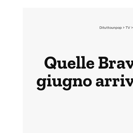
Dituttounpop
>
TV
Quelle Brav
giugno arri