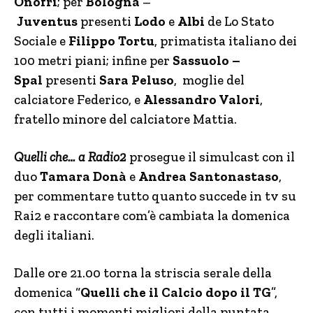
Onofri
; per
Bologna
–
Juventus
presenti
Lodo
e
Albi
de Lo Stato
Sociale e
Filippo Tortu
, primatista italiano dei
100 metri piani; infine per
Sassuolo –
Spal
presenti
Sara Peluso
,
moglie del
calciatore Federico, e
Alessandro Valori
,
fratello minore del calciatore Mattia.
Quelli che… a Radio2
prosegue il simulcast con il
duo
Tamara Donà
e
Andrea Santonastaso
,
per commentare tutto quanto succede in tv su
Rai2 e raccontare com’è cambiata la domenica
degli italiani.
Dalle ore 21.00 torna la striscia serale della
domenica “
Quelli che il Calcio dopo il TG
”,
con tutti i momenti migliori della puntata