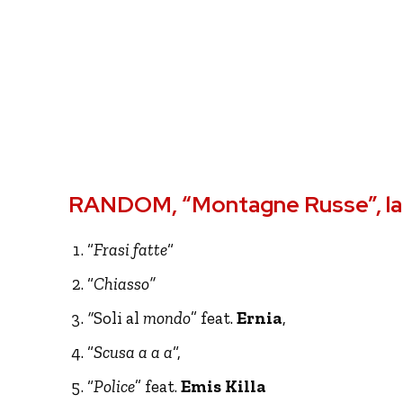
RANDOM, “Montagne Russe”, la t
“
Frasi fatte
“
“
Chiasso”
“
Soli al
mondo
” feat.
Ernia
,
“
Scusa a a a
“,
“
Police
” feat.
Emis Killa