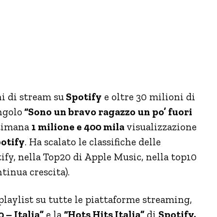
ni di stream su
Spotify
e oltre 30 milioni di
ingolo
“Sono un bravo ragazzo un po’ fuori
ttimana
1 milione e 400 mila
visualizzazione
otify
. Ha scalato le classifiche delle
tify, nella Top20 di Apple Music, nella top10
tinua crescita).
 playlist su tutte le piattaforme streaming,
 – Italia”
e la
“Hots Hits Italia”
di
Spotify.