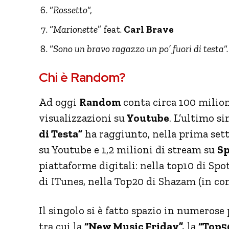
“
Rossetto
“,
“
Marionette
” feat.
Carl Brave
“
Sono un bravo ragazzo un po’ fuori di testa
“.
Chi è Random?
Ad oggi
Random
conta circa 100 milio
visualizzazioni su
Youtube
. L’ultimo s
di Testa”
ha raggiunto, nella prima se
su Youtube e 1,2 milioni di stream su
Sp
piattaforme digitali: nella top10 di Spo
di ITunes, nella Top20 di Shazam (in con
Il singolo si è fatto spazio in numerose
tra cui la
“New Music Friday”,
la
“Top50