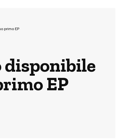
uo primo EP
 disponibile
primo EP