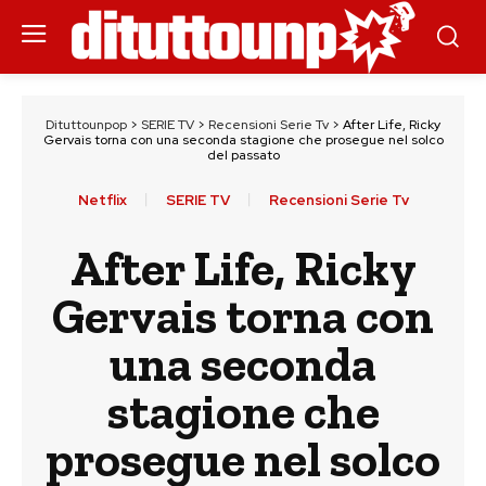
Dituttounpop
>
SERIE TV
>
Recensioni Serie Tv
>
After Life, Ricky
Gervais torna con una seconda stagione che prosegue nel solco
del passato
Netflix
SERIE TV
Recensioni Serie Tv
After Life, Ricky
Gervais torna con
una seconda
stagione che
prosegue nel solco