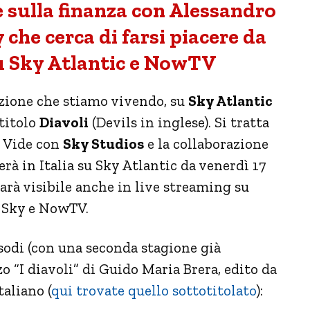
e sulla finanza con Alessandro
che cerca di farsi piacere da
 su Sky Atlantic e NowTV
azione che stiamo vivendo, su
Sky Atlantic
titolo
Diavoli
(Devils in inglese). Si tratta
x Vide con
Sky Studios
e la collaborazione
rà in Italia su Sky Atlantic da venerdì 17
sarà visibile anche in live streaming su
 Sky e NowTV.
sodi (con una seconda stagione già
zo “I diavoli” di Guido Maria Brera, edito da
taliano (
qui trovate quello sottotitolato
):