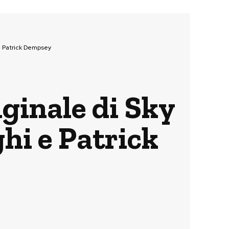
 e Patrick Dempsey
iginale di Sky
hi e Patrick