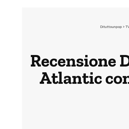
Dituttounpop
>
T
Recensione Di
Atlantic co