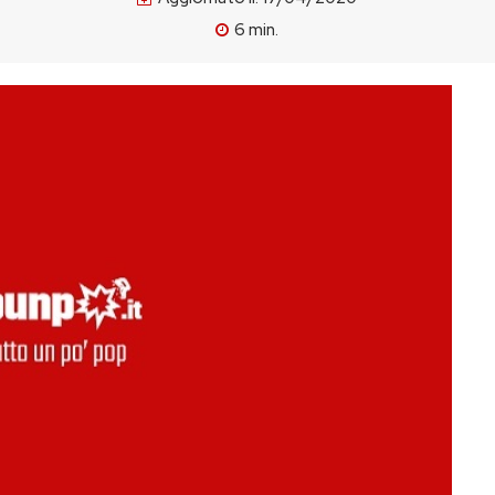
6
min.