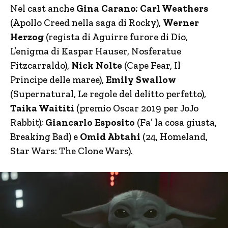
Nel cast anche
Gina Carano
;
Carl Weathers
(Apollo Creed nella saga di Rocky),
Werner
Herzog
(regista di Aguirre furore di Dio,
L’enigma di Kaspar Hauser, Nosferatue
Fitzcarraldo),
Nick Nolte
(Cape Fear, Il
Principe delle maree),
Emily Swallow
(Supernatural, Le regole del delitto perfetto),
Taika Waititi
(premio Oscar 2019 per JoJo
Rabbit);
Giancarlo Esposito
(Fa’ la cosa giusta,
Breaking Bad) e
Omid Abtahi
(24, Homeland,
Star Wars: The Clone Wars).