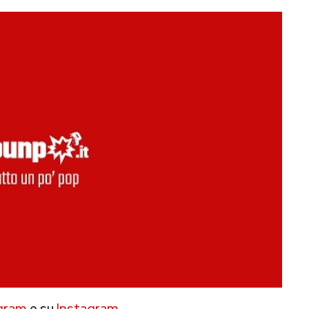
gram
e su
Instagram