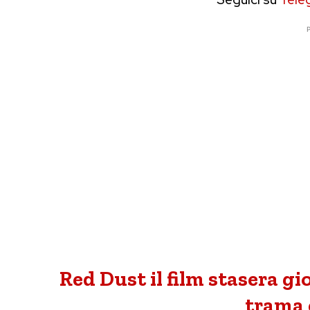
P
Red Dust il film stasera gi
trama e