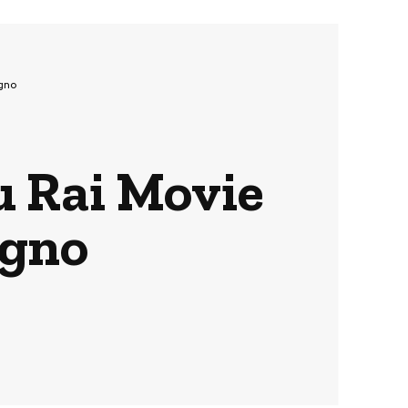
ugno
u Rai Movie
ugno