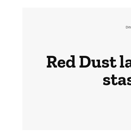
Di
Red Dust la
sta