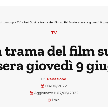
tuttounpop
>
TV
>
Red Dust la trama del film su Rai Movie stasera giovedì 9 gi
TV
 trama del film s
sera giovedì 9 gi
Di:
Redazione
09/06/2022
Aggiornato il:
07/06/2022
1
min.