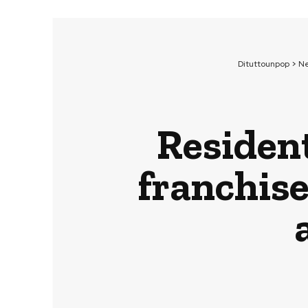
Dituttounpop
>
Ne
Resident
franchis