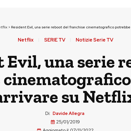
tflix
>
Resident Evil, una serie reboot del franchise cinematografico potrebbe a
Netflix
SERIE TV
Notizie Serie TV
 Evil, una serie r
e cinematografico
arrivare su Netfli
Di:
Davide Allegra
25/01/2019
Aggiornato il:
07/11/2022