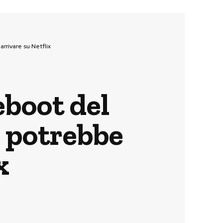
rrivare su Netflix
eboot del
 potrebbe
x