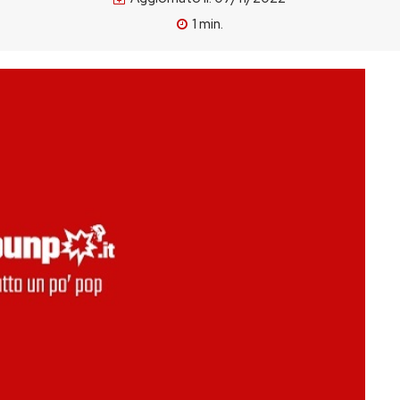
1
min.