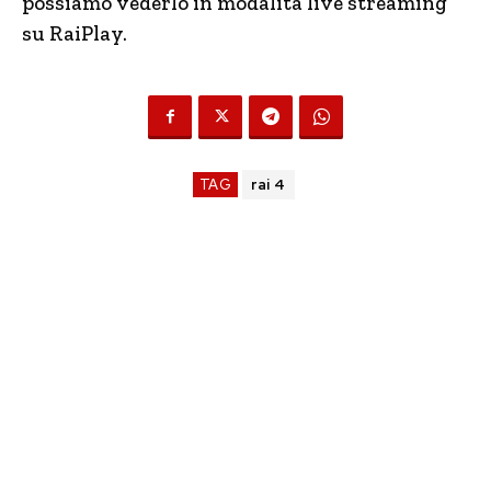
possiamo vederlo in modalità live streaming
su RaiPlay.
TAG
rai 4