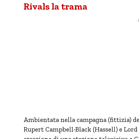
Rivals la trama
- 
Ambientata nella campagna (fittizia) del
Rupert Campbell-Black (Hassell) e Lor
creazione di una stazione televisiva a 