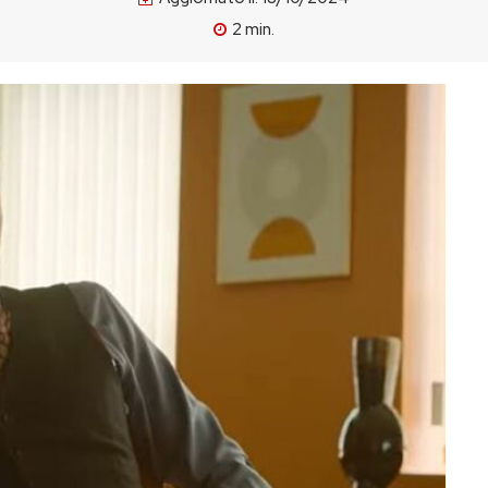
2
min.