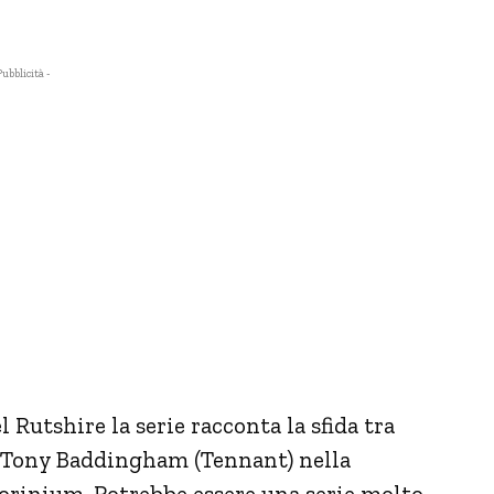
Pubblicità -
 Rutshire la serie racconta la sfida tra
d Tony Baddingham (Tennant) nella
Corinium. Potrebbe essere una serie molto