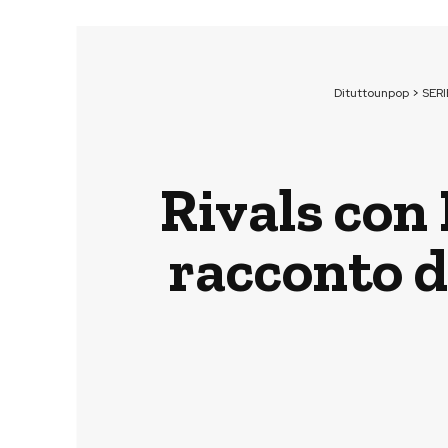
Dituttounpop
>
SERI
Rivals con
racconto d