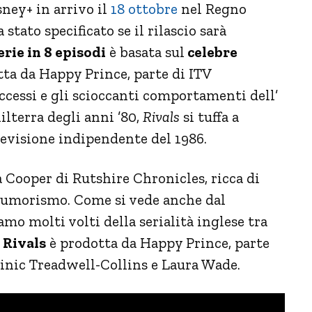
ney+ in arrivo il
18 ottobre
nel Regno
tato specificato se il rilascio sarà
erie in 8 episodi
è basata sul
celebre
ta da Happy Prince, parte di ITV
ccessi e gli scioccanti comportamenti dell’
hilterra degli anni ’80,
Rivals
si tuffa a
levisione indipendente del 1986.
da Cooper di Rutshire Chronicles, ricca di
 e umorismo. Come si vede anche dal
amo molti volti della serialità inglese tra
.
Rivals
è prodotta da Happy Prince, parte
ominic Treadwell-Collins e Laura Wade.