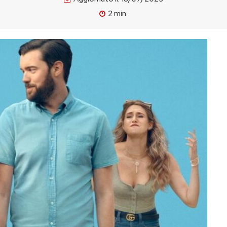
2
min.