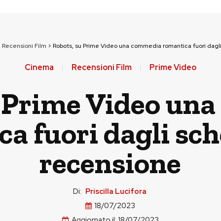
>
Recensioni Film
>
Robots, su Prime Video una commedia romantica fuori dagl
Cinema
Recensioni Film
Prime Video
u Prime Video un
a fuori dagli sc
recensione
Di:
Priscilla Lucifora
18/07/2023
Aggiornato il:
18/07/2023