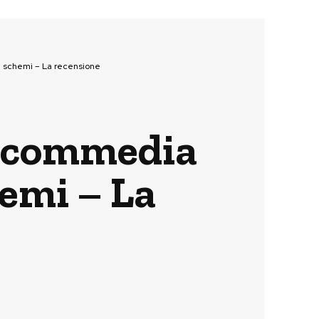
i schemi – La recensione
a commedia
hemi – La