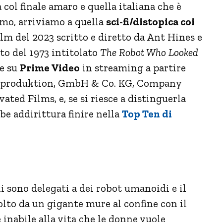
 col finale amaro e quella italiana che è
imo, arriviamo a quella
sci-fi/distopica coi
ilm del 2023 scritto e diretto da Ant Hines e
to del 1973 intitolato
The Robot Who Looked
le su
Prime Video
in streaming a partire
ilmproduktion, GmbH & Co. KG, Company
ated Films, e, se si riesce a distinguerla
bbe addirittura finire nella
Top Ten di
li sono delegati a dei robot umanoidi e il
lto da un gigante mure al confine con il
e inabile alla vita che le donne vuole