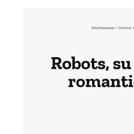
Dituttounpop
>
Cinema
Robots, s
romantic