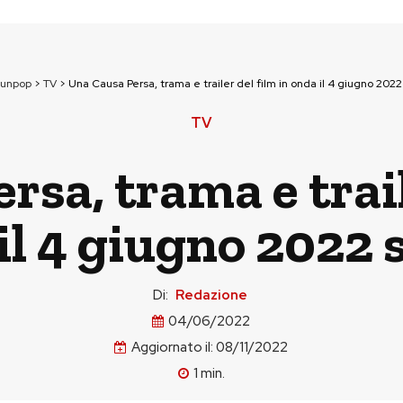
ounpop
>
TV
>
Una Causa Persa, trama e trailer del film in onda il 4 giugno 2022
TV
sa, trama e trail
il 4 giugno 2022 
Di:
Redazione
04/06/2022
Aggiornato il:
08/11/2022
1
min.