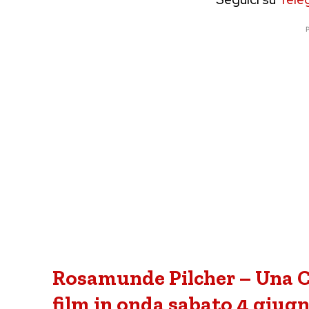
P
Rosamunde Pilcher – Una Ca
film in onda sabato 4 giugno