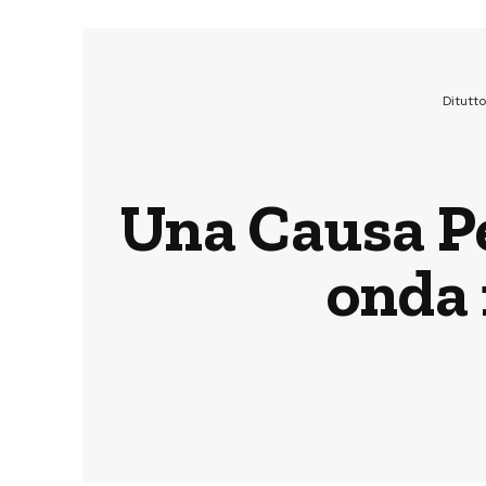
Ditutt
Una Causa Per
onda 