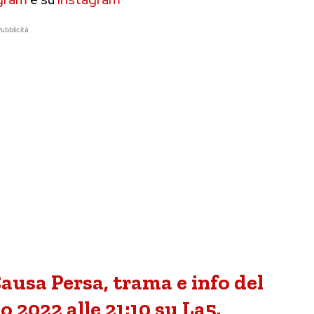
ubblicità
usa Persa, trama e info del
 2022 alle 21:10 su La5.