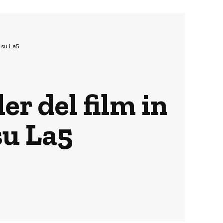
 su La5
er del film in
su La5