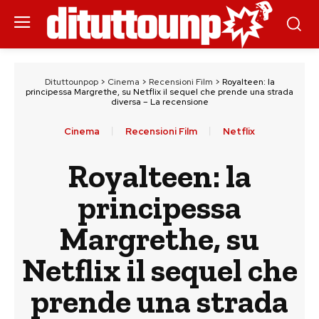
Dituttounpop
>
Cinema
>
Recensioni Film
>
Royalteen: la
principessa Margrethe, su Netflix il sequel che prende una strada
diversa – La recensione
Cinema
Recensioni Film
Netflix
Royalteen: la
principessa
Margrethe, su
Netflix il sequel che
prende una strada