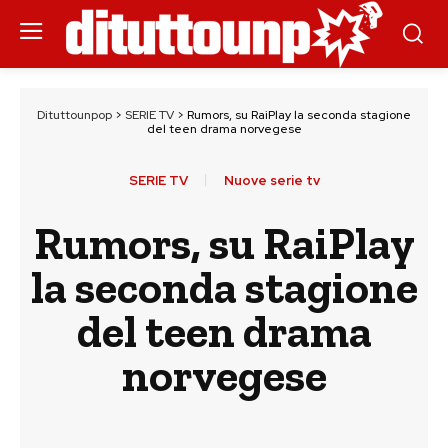
Dituttounpop
>
SERIE TV
>
Rumors, su RaiPlay la seconda stagione
del teen drama norvegese
SERIE TV
Nuove serie tv
Rumors, su RaiPlay
la seconda stagione
del teen drama
norvegese