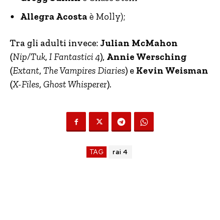
Allegra Acosta
è Molly);
Tra gli adulti invece:
Julian McMahon
(
Nip/Tuk
,
I Fantastici 4
),
Annie Wersching
(
Extant
,
The Vampires Diaries
) e
Kevin Weisman
(
X-Files
,
Ghost Whisperer
).
TAG
rai 4