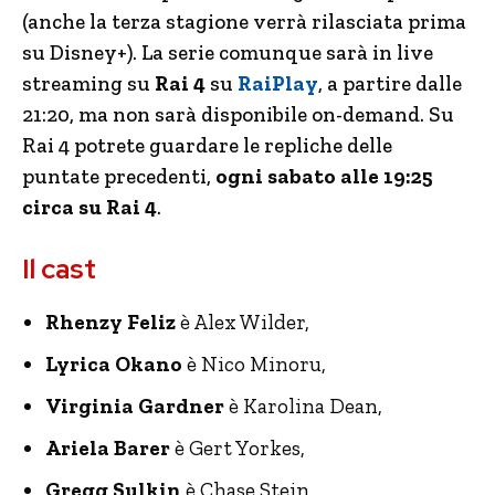
(anche la terza stagione verrà rilasciata prima
su Disney+). La serie comunque sarà in live
streaming su
Rai
4
su
RaiPlay
, a partire dalle
21:20, ma non sarà disponibile on-demand. Su
Rai 4 potrete guardare le repliche delle
puntate precedenti,
ogni sabato alle 19:25
circa su Rai 4
.
Il cast
Rhenzy Feliz
è Alex Wilder,
Lyrica Okano
è Nico Minoru,
Virginia Gardner
è Karolina Dean,
Ariela Barer
è Gert Yorkes,
Gregg Sulkin
è Chase Stein