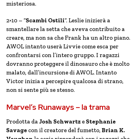
misteriosa.
2×10 – “
Scambi Ostili
“. Leslie inizierà a
smantellare la setta che aveva contribuito a
creare, ma non sa che Frank ha un altro piano.
AWOL intanto userà Livvie come esca per
confrontarsi con l’intero gruppo. I ragazzi
dovranno proteggere il dinosauro che è molto
malato, dall’incursione di AWOL. Intanto
Victor inizia a percepire qualcosa di strano,
non si sente più se stesso.
Marvel’s Runaways – la trama
Prodotta da
Josh Schwartz
e
Stephanie
Savage
con il creatore del fumetto,
Brian K.
Vaughan
la serie riprenderà con i ragazzi che