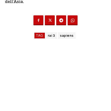
dell’Asia.
TAG
rai 3
sapiens