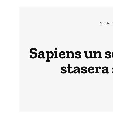
Dituttou
Sapiens un so
stasera 