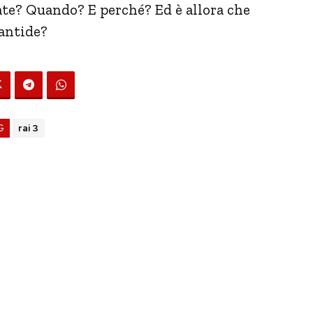
ate? Quando? E perché? Ed è allora che
lantide?
G
rai 3