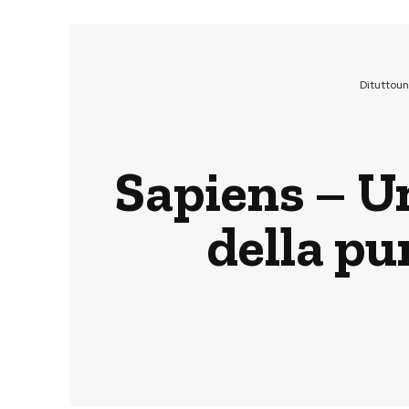
Dituttou
Sapiens – Un
della pu