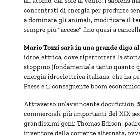
all’atomo, dal sole al vento, i sapiens 
concentrati di energia per produrre sem
a dominare gli animali, modificare il ter
sempre più “accese” fino quasi a cancella
Mario Tozzi sarà in una grande diga a
idroelettrica, dove ripercorrerà la stori
stoppino (fondamentale tanto quanto que
energia idroelettrica italiana, che ha p
Paese e il conseguente boom economico 
Attraverso un’avvincente docufiction,
commerciali più importanti del XIX sec
grandissimi geni: Thomas Edison, padre 
inventore della corrente alternata, ovve