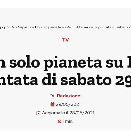
npop
>
TV
>
Sapiens – Un solo pianeta su Rai 3, il tema della puntata di sabato
TV
 solo pianeta su R
ntata di sabato 
Di:
Redazione
29/05/2021
Aggiornato il:
28/05/2021
1
min.