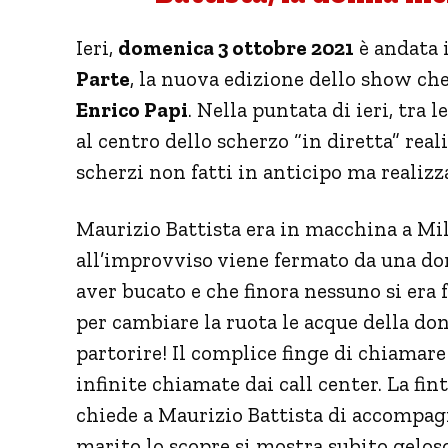
Ieri,
domenica 3 ottobre 2021
è andata 
Parte
, la nuova edizione dello show che
Enrico Papi
. Nella puntata di ieri, tra 
al centro dello scherzo “in diretta” re
scherzi non fatti in anticipo ma realizz
Maurizio Battista era in macchina a M
all’improvviso viene fermato da una do
aver bucato e che finora nessuno si era 
per cambiare la ruota le acque della don
partorire! Il complice finge di chiamar
infinite chiamate dai call center. La fi
chiede a Maurizio Battista di accompagn
marito lo scopre si mostra subito geloso