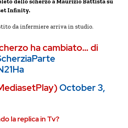
leto dello scherzo a Maurizio Battista su
t Infinity.
stito da infermiere arriva in studio.
scherzo ha cambiato… di
cherziaParte
JN21Ha
@MediasetPlay)
October 3,
o la replica in Tv?