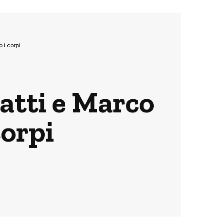
 i corpi
iatti e Marco
corpi