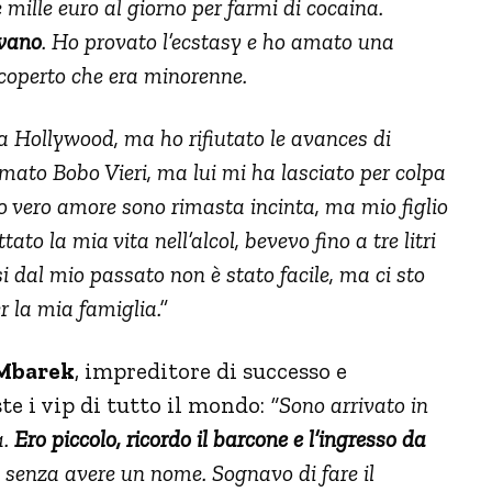
 mille euro al giorno per farmi di cocaina.
avano
. Ho provato l’ecstasy e ho amato una
coperto che era minorenne.
a a Hollywood, ma ho rifiutato le avances di
amato Bobo Vieri, ma lui mi ha lasciato per colpa
o vero amore sono rimasta incinta, ma mio figlio
ato la mia vita nell’alcol, bevevo fino a tre litri
si dal mio passato non è stato facile, ma ci sto
r la mia famiglia.”
Mbarek
, impreditore di successo e
e i vip di tutto il mondo:
“Sono arrivato in
a.
Ero piccolo, ricordo il barcone e l’ingresso da
 senza avere un nome. Sognavo di fare il