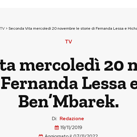
TV
>
Seconda Vita mercoledì 20 novembre le storie di Fernanda Lessa e Hic
TV
ta mercoledì 20 
i Fernanda Lessa
Ben’Mbarek.
Di:
Redazione
19/11/2019
Aggiornato il:
07/11/2022