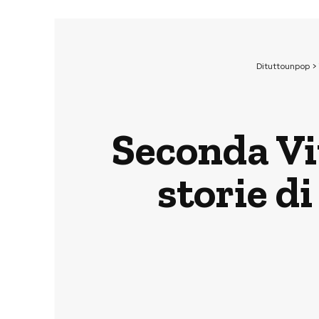
Dituttounpop
>
Seconda Vi
storie d