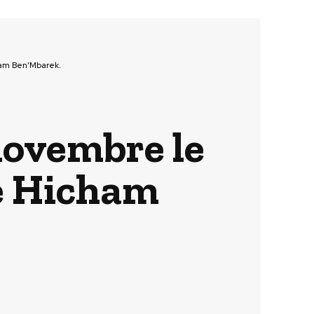
ham Ben’Mbarek.
novembre le
 e Hicham