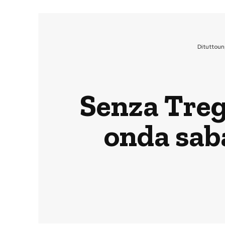
Dituttou
Senza Tregu
onda sab