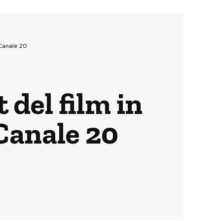
 Canale 20
 del film in
Canale 20