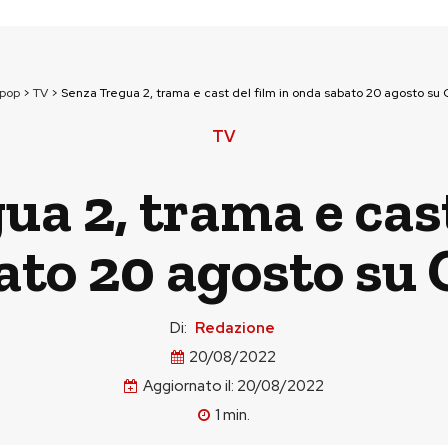
npop
>
TV
>
Senza Tregua 2, trama e cast del film in onda sabato 20 agosto su
TV
a 2, trama e cast
ato 20 agosto su 
Di:
Redazione
20/08/2022
Aggiornato il:
20/08/2022
1
min.