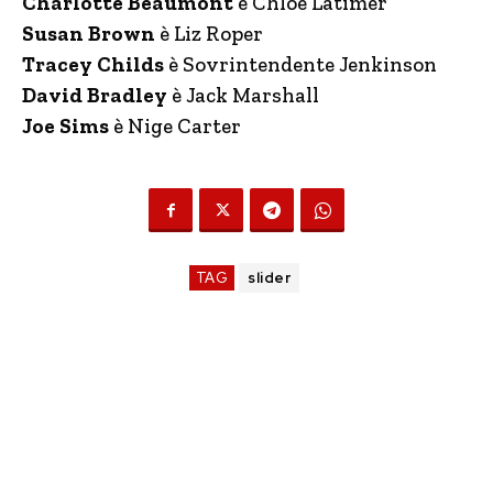
Charlotte Beaumont
è Chloe Latimer
Susan Brown
è Liz Roper
Tracey Childs
è Sovrintendente Jenkinson
David Bradley
è Jack Marshall
Joe Sims
è Nige Carter
TAG
slider