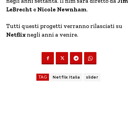
negli anni settanta. Il film sarà diretto da
Jim
LeBrecht
e
Nicole Newnham
.
Tutti questi progetti verranno rilasciati su
Netflix
negli anni a venire.
TAG
Netflix Italia
slider