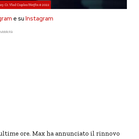
y. Cr. Vlad Cioplea/Netflix © 2022
gram
e su
Instagram
ubblicità
 ultime ore. Max ha annunciato il rinnovo