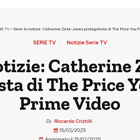
IE TV
>
Serie tv notizie: Catherine Zeta-Jones protagonista di The Price You 
SERIE TV
Notizie Serie TV
otizie: Catherine
ta di The Price 
Prime Video
Di:
Riccardo Cristilli
15/02/2025
Aggiornato il:
15/02/2025