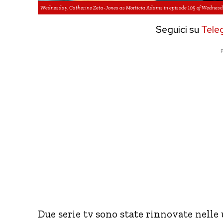
Wednesday. Catherine Zeta-Jones as Morticia Adams in episode 105 of Wednesda
Seguici su
Tele
P
Due serie tv sono state rinnovate nelle