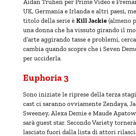
Aidan Truhen per Prime Video e Fremant
UK, Germania e Irlanda e altri paesi, men
titolo della serie è
Kill Jackie
(almeno pe
una donna che ha vissuto girando il mon
d’arte aggirando tasse e problemi, cer
cambia quando scopre che i Seven Demon
per ucciderla.
Euphoria 3
Sono iniziate le riprese della terza sta
cast ci saranno ovviamente Zendaya, Ja
Sweeney, Alexa Demie e Maude Apatow
sarà guest star. Secondo Variety torner
lasciato fuori dalla lista di attori ril