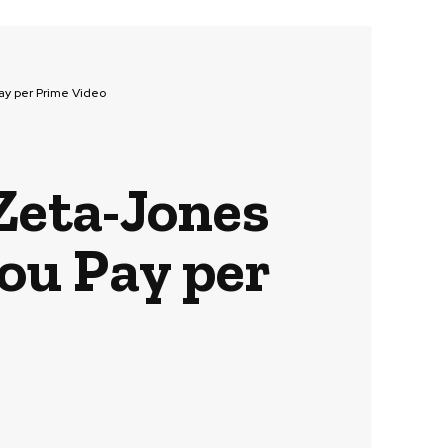
Pay per Prime Video
 Zeta-Jones
You Pay per