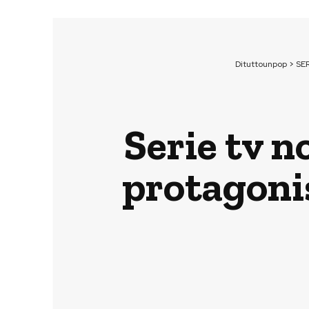
Dituttounpop
>
SER
Serie tv n
protagonis