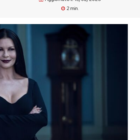
2
min.