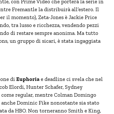
le, con Prime Video che porterà la serie in
tre Fremantle la distribuirà all’estero. Il
r il momento), Zeta-Jones è Jackie Price
do, tra lusso e ricchezza, vendendo pezzi
cando di restare sempre anonima. Ma tutto
s, un gruppo di sicari, è stata ingaggiata
gione di
Euphoria
e deadline ci svela che nel
cob Elordi, Hunter Schafer, Sydney
 come regular, mentre Colman Domingo
à anche Dominic Fike nonostante sia stato
asciata da HBO. Non torneranno Smith e King,