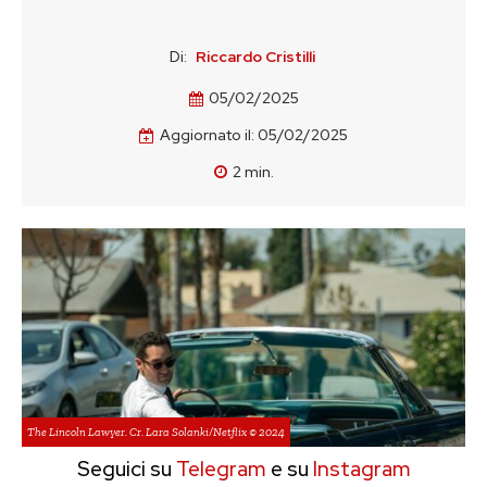
Di:
Riccardo Cristilli
05/02/2025
Aggiornato il:
05/02/2025
2
min.
The Lincoln Lawyer. Cr. Lara Solanki/Netflix © 2024
Seguici su
Telegram
e su
Instagram