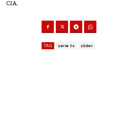
CIA.
TAG
serie tv
slider