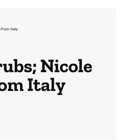
 From Italy
crubs; Nicole
om Italy